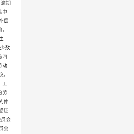
。逾期
其中
补偿
的，
生
少数
第四
劳动
议，
、工
的劳
的仲
据证
委员会
员会