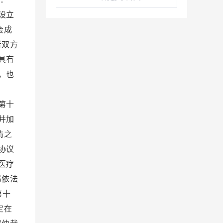
设立
会成
者双方
具有
，也
间。
第十
并加
请之
协议
医疗
书依法
第十
定在