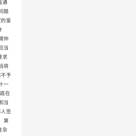
面通
问题
定的鉴
许
席仲
应当
要求
当将
果不予
十一
裁庭在
和当
事人签
 第
复杂