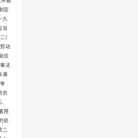
议仲裁
制定
十九
应当
二）
劳动
会应
事法
作满
争
动合
辖。
者用
的处
第二