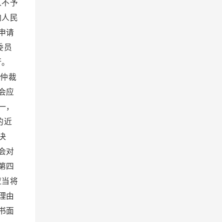
人不予
向人民
申请
委员
行。
仲裁
会应
一，
的近
决
会对
第四
应当将
理由
书面