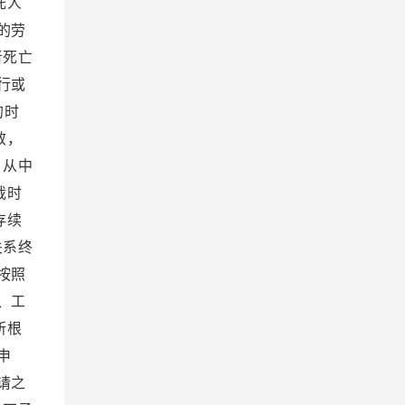
托人
的劳
者死亡
行或
的时
效，
。从中
裁时
存续
关系终
按照
、工
所根
申
请之