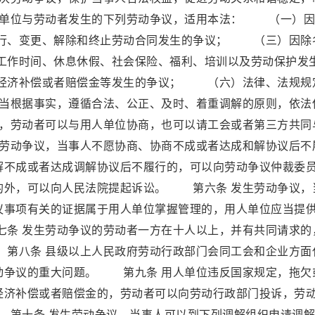
人单位与劳动者发生的下列劳动争议，适用本法： （一）因
行、变更、解除和终止劳动合同发生的争议； （三）因除
作时间、休息休假、社会保险、福利、培训以及劳动保护发
经济补偿或者赔偿金等发生的争议； （六）法律、法规规
当根据事实，遵循合法、公正、及时、着重调解的原则，依法
，劳动者可以与用人单位协商，也可以请工会或者第三方共同
劳动争议，当事人不愿协商、协商不成或者达成和解协议后不
解不成或者达成调解协议后不履行的，可以向劳动争议仲裁委
的外，可以向人民法院提起诉讼。 第六条 发生劳动争议，
议事项有关的证据属于用人单位掌握管理的，用人单位应当提
条 发生劳动争议的劳动者一方在十人以上，并有共同请求的
第八条 县级以上人民政府劳动行政部门会同工会和企业方面
动争议的重大问题。 第九条 用人单位违反国家规定，拖欠
经济补偿或者赔偿金的，劳动者可以向劳动行政部门投诉，劳
十条 发生劳动争议，当事人可以到下列调解组织申请调解