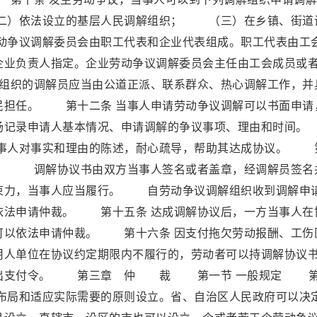
）依法设立的基层人民调解组织； （三）在乡镇、街道
争议调解委员会由职工代表和企业代表组成。职工代表由工
企业负责人指定。企业劳动争议调解委员会主任由工会成员或
组织的调解员应当由公道正派、联系群众、热心调解工作，并
民担任。 第十二条 当事人申请劳动争议调解可以书面申请
当场记录申请人基本情况、申请调解的争议事项、理由和时
当事人对事实和理由的陈述，耐心疏导，帮助其达成协议。 
书。 调解协议书由双方当事人签名或者盖章，经调解员签名
束力，当事人应当履行。 自劳动争议调解组织收到调解申
依法申请仲裁。 第十五条 达成调解协议后，一方当事人在
可以依法申请仲裁。 第十六条 因支付拖欠劳动报酬、工伤
用人单位在协议约定期限内不履行的，劳动者可以持调解协议
法发出支付令。 第三章 仲 裁 第一节 一般规定 
理布局和适应实际需要的原则设立。省、自治区人民政府可以决