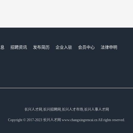
信息
招聘资讯
发布简历
企业入驻
会员中心
法律申明
们
长兴人才网,长兴招聘网,长兴人才市场,长兴人事人才网
Copyright © 2017-2023 长兴人才网 www.changxingrencai.cn All rights reserved.